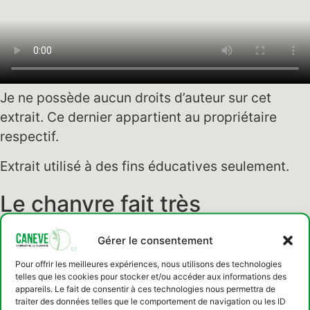
Je ne possède aucun droits d’auteur sur cet
extrait. Ce dernier appartient au propriétaire
respectif.
Extrait utilisé à des fins éducatives seulement.
Le chanvre fait très
fréquemment son apparition
Gérer le consentement
dans la culture populaire. Ici
Pour offrir les meilleures expériences, nous utilisons des technologies
un extrait de L’épisode 12 de
telles que les cookies pour stocker et/ou accéder aux informations des
appareils. Le fait de consentir à ces technologies nous permettra de
la saison 7 de Family Guy :
traiter des données telles que le comportement de navigation ou les ID