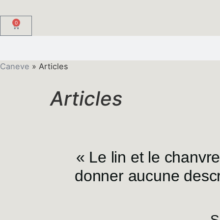
0
Caneve
»
Articles
Articles
« Le lin et le chanvr
donner aucune descri
S