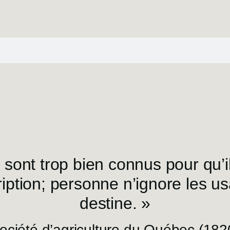
e sont trop bien connus pour qu’i
ption; personne n’ignore les u
destine. »
ociété d’agriculture du Québec (182