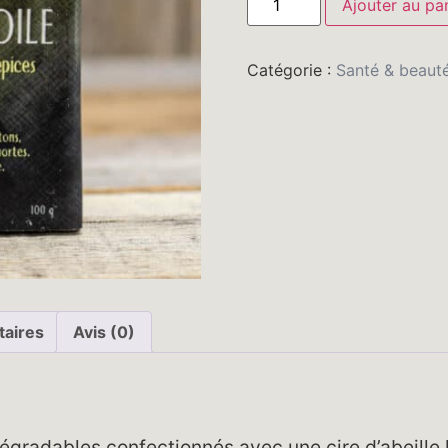
Ajouter au pa
Catégorie :
Santé & beaut
taires
Avis (0)
radables confectionnés avec une cire d’abeille l