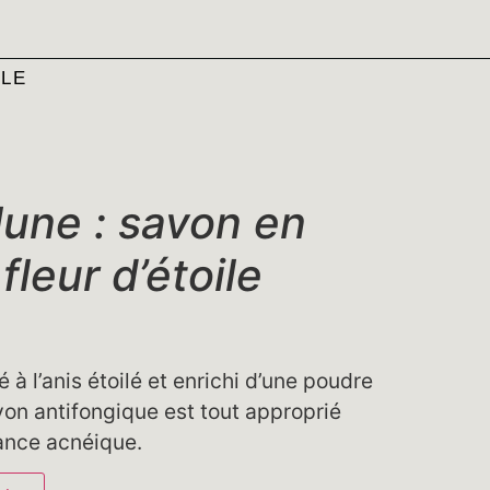
ILE
 lune : savon en
fleur d’étoile
 l’anis étoilé et enrichi d’une poudre
von antifongique est tout approprié
ance acnéique.