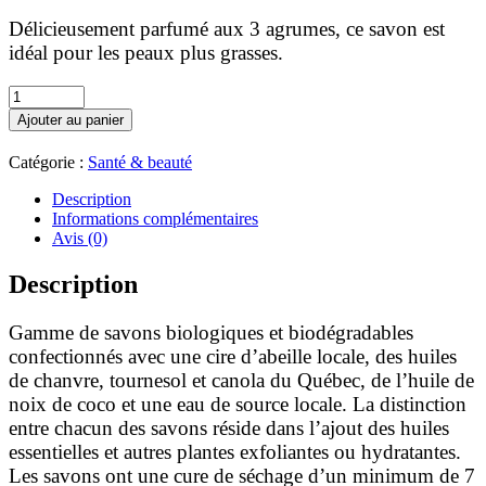
Délicieusement parfumé aux 3 agrumes, ce savon est
idéal pour les peaux plus grasses.
quantité
de
Ajouter au panier
Feuille
de
Catégorie :
Santé & beauté
lune
:
Description
savon
Informations complémentaires
en
Avis (0)
chanvre
Mousse
Description
ensoleillée
Gamme de savons biologiques et biodégradables
confectionnés avec une cire d’abeille locale, des huiles
de chanvre, tournesol et canola du Québec, de l’huile de
noix de coco et une eau de source locale. La distinction
entre chacun des savons réside dans l’ajout des huiles
essentielles et autres plantes exfoliantes ou hydratantes.
Les savons ont une cure de séchage d’un minimum de 7