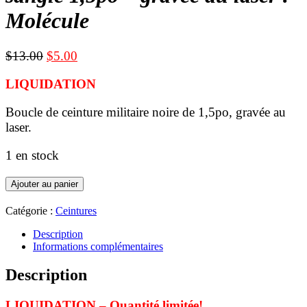
Molécule
Le
Le
$
13.00
$
5.00
prix
prix
LIQUIDATION
initial
actuel
était :
est :
Boucle de ceinture militaire noire de 1,5po, gravée au
$13.00.
$5.00.
laser.
1 en stock
quantité
Ajouter au panier
de
LIQUIDATION
Catégorie :
Ceintures
-
boucle
Description
de
Informations complémentaires
ceinture
militaire
Description
noire
pour
LIQUIDATION – Quantité limitée!
sangle