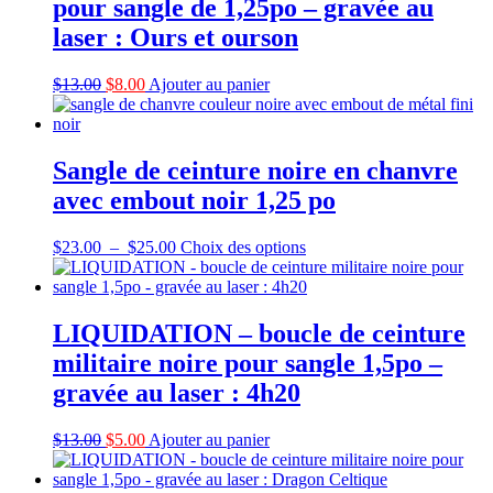
pour sangle de 1,25po – gravée au
laser : Ours et ourson
Le
Le
$
13.00
$
8.00
Ajouter au panier
prix
prix
initial
actuel
était :
est :
$13.00.
$8.00.
Sangle de ceinture noire en chanvre
avec embout noir 1,25 po
Plage
Ce
$
23.00
–
$
25.00
Choix des options
de
produit
prix :
a
$23.00
plusieurs
à
variations.
LIQUIDATION – boucle de ceinture
$25.00
Les
militaire noire pour sangle 1,5po –
options
peuvent
gravée au laser : 4h20
être
choisies
Le
Le
$
13.00
$
5.00
Ajouter au panier
sur
prix
prix
la
initial
actuel
page